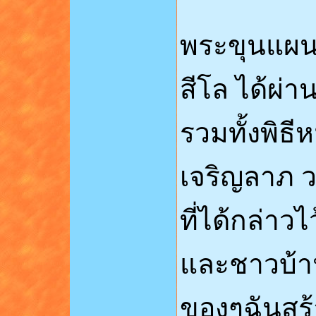
พระขุนแผนร
สีโล ได้ผ่
รวมทั้งพิธี
เจริญลาภ ว
ที่ได้กล่าวไ
และชาวบ้าน
ของๆฉันสร้