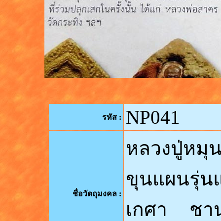
NP0
41
รหัส
:
หลวงปู่หมุ
ขุนแผนรุ่
ชื่อวัตถุมงคล
:
เกศา ชาน