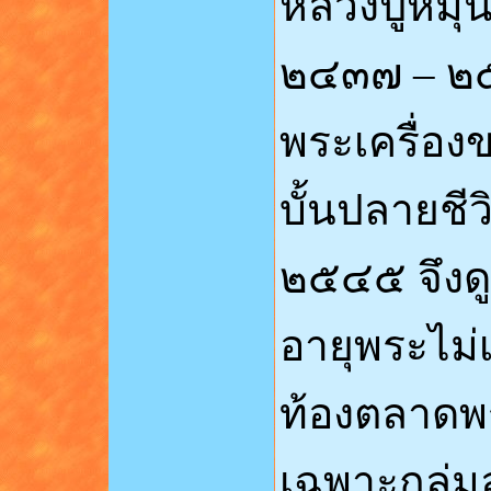
หลวงปู่หมุน
๒๔๓๗ – ๒๕๔
พระเครื่อง
บั้นปลายชี
๒๕๔๕ จึงดู
อายุพระไม่
ท้องตลาดพระ
เฉพาะกลุ่มล