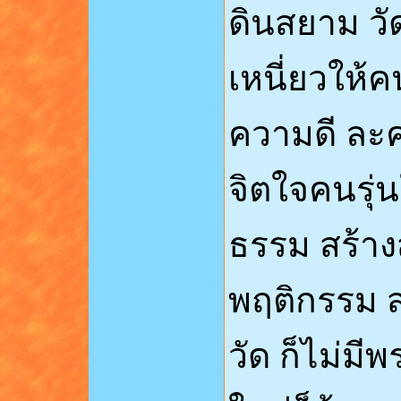
ดินสยาม วั
เหนี่ยวให้ค
ความดี ละค
จิตใจคนรุ่
ธรรม สร้างส
พฤติกรรม สร
วัด ก็ไม่มี