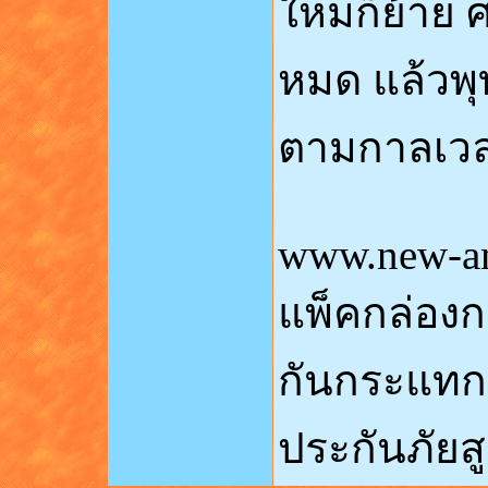
ใหม่ก็ย้าย
หมด แล้วพ
ตามกาลเวล
www.new-a
แพ็คกล่องก
กันกระแทกอ
ประกันภัยส