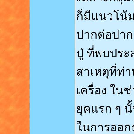
ก็มีแนวโน้ม
ปากต่อปากข
ปู่ ที่พบป
สาเหตุที่ท่
เครื่อง ในช
ยุคแรก ๆ นั
ในการออกธ