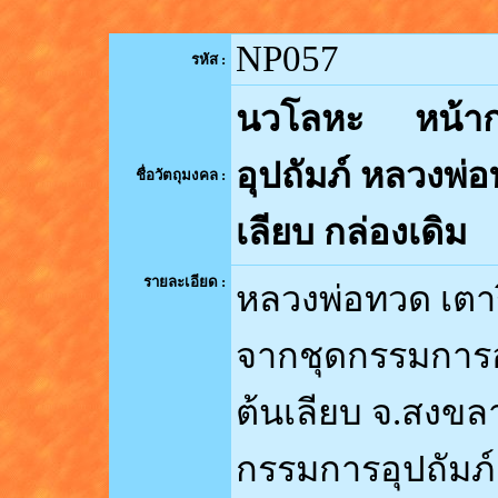
NP057
รหัส
:
นวโลหะ หน้าก
อุปถัมภ์ หลวงพ่อ
ชื่อวัตถุมงคล
:
เลียบ กล่องเดิม
รายละเอียด
:
หลวงพ่อทวด เตา
จากชุดกรรมการอุป
ต้นเลียบ จ.สงขลา
กรรมการอุปถัมภ์ จ