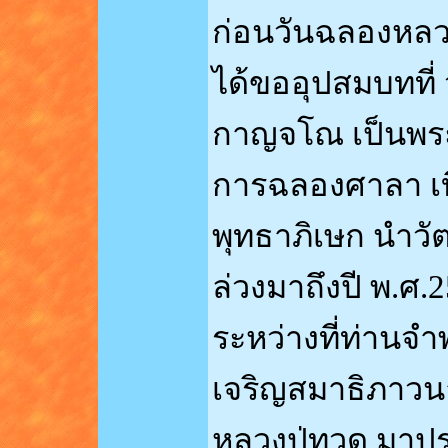
ก่อนวันฉลองหลวงป
ได้ขออุปสมบทที่ 
กาญจโณ เป็นพระอุ
การฉลองศาลา เบ
พุทธาภิเษก นำวั
ล่วงมาถึงปี พ.ศ.
ระหว่างที่ท่านจำ
เจริญสมาธิภาว
หลวงปู่ทวด มาปร