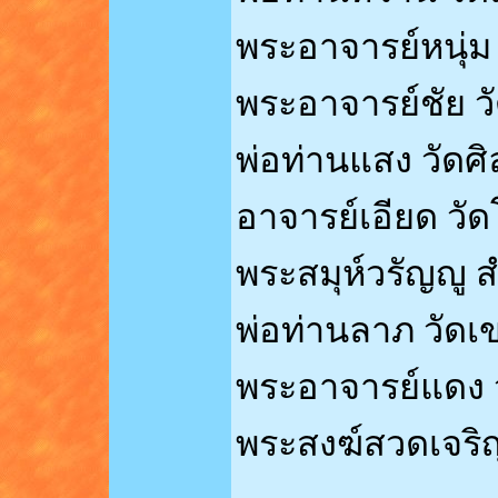
พระอาจารย์หนุ่ม
พระอาจารย์ชัย ว
พ่อท่านแสง วัดศ
อาจารย์เอียด วัด
พระสมุห์วรัญญู 
พ่อท่านลาภ วัดเ
พระอาจารย์แดง วั
พระสงฆ์สวดเจริญ