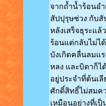
จากถ้ำน้ำร้อนอำเ
สัปปุรุษช่วง กับส
หลังเสร็จธุระแล้ว
ร้อนแต่กลับไม่ไ
บังเกิดคลื่นลมแร
หลง และบิดาก็ได้
อยู่ประจำที่ต้นเล
ศักดิ์สิทธิ์ไม่สม
เหมือนอย่างที่เป็