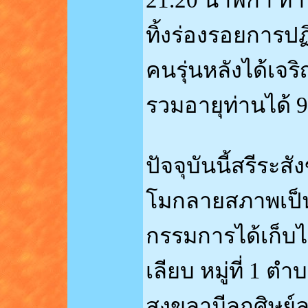
21.20 นาฬิกา ท่
ทิ้งร่องรอยการป
คนรุ่นหลังได้เจ
รวมอายุท่านได้ 9
ปัจจุบันนี้สรีระส
โมกลายสภาพเป็น
กรรมการได้เก็บไว
เลียบ หมู่ที่ 1 
สงขลามีลูกศิษย์ล