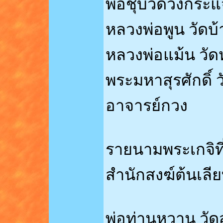
พ่อชุบวัดวังกระ
หลวงพ่อพูน วัด
หลวงพ่อแม้น วัด
พระมหาสุรศักดิ์ ว
อาจารย์กวง
รายนามพระเกจิที
สำนักสงฆ์ต้นเลี
พ่อท่านหวาน วัด