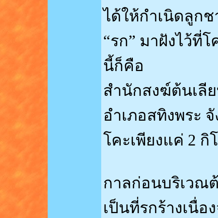
ได้ให้กำเนิดลูกช
“รก” มาฝังไว้ที่
นี้ก็คือ
สำนักสงฆ์ต้นเลียบ
อำเภอสทิงพระ จั
โคะเพียงแค่ 2 ก
กาลก่อนบริเวณต้
เป็นที่รกร้างเนื