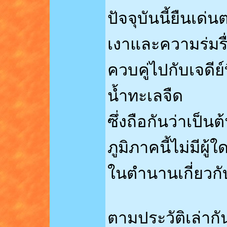
ปัจจุบันนี้ยืนเด่
เงาและความร่มรื
ควบคู่ไปกับเจดีย
น้ำทะเลจืด
ซึ่งถือกันว่าเป็นต
ภูมิภาคนี้ไม่มีผู
ในตำนานเกี่ยวกั
ตามประวัติเล่ากั